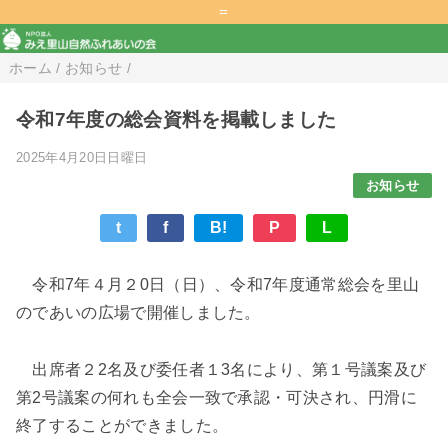
=
ホーム
/
お知らせ
/
令和7年度の総会資料を掲載しました
2025年4月20日日曜日
お知らせ
t
f
B!
P
L
令和7年４月２0日（日）、令和7年度通常総会を里山
のであいの広場で開催しました。
出席者２2名及び委任者１3名により、第１号議案及び
第2号議案の何れも全会一致で承認・可決され、円滑に
終了することができました。