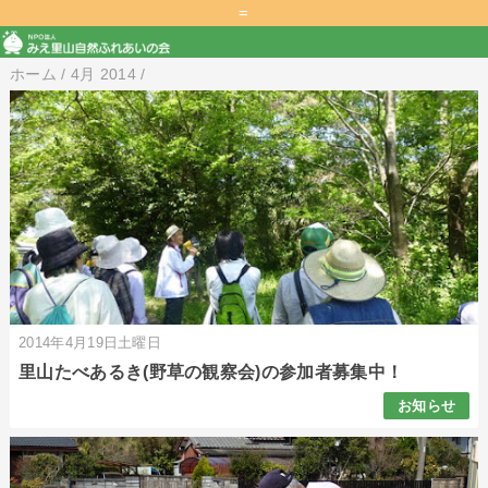
=
ホーム
/
4月 2014
/
2014年4月19日土曜日
里山たべあるき(野草の観察会)の参加者募集中！
お知らせ