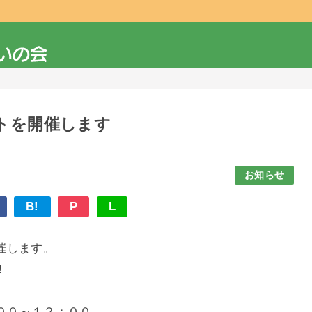
トを開催します
お知らせ
B!
P
L
催します。
！
：００～１２：００