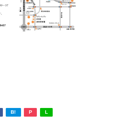
B!
P
L