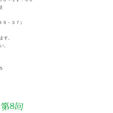
期
８９－３７）
ます。
い。
5