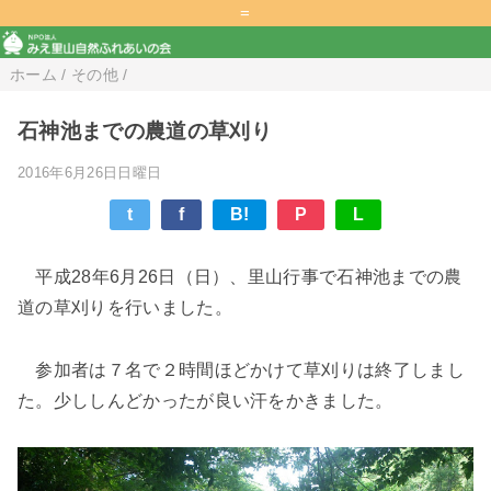
=
ホーム
/
その他
/
石神池までの農道の草刈り
2016年6月26日日曜日
t
f
B!
P
L
平成28年6月26日（日）、里山行事で石神池までの農
道の草刈りを行いました。
参加者は７名で２時間ほどかけて草刈りは終了しまし
た。少ししんどかったが良い汗をかきました。