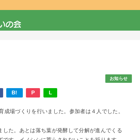
お知らせ
B!
P
L
シ育成場づくりを行いました。参加者は４人でした。
ました。あとは落ち葉が発酵して分解が進んでくる
ずです。イノシシに荒らされないことを祈ります。