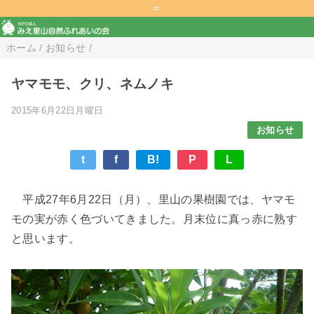
=
ホーム
/
お知らせ
/
ヤマモモ、クリ、ネムノキ
2015年6月22日月曜日
お知らせ
t
f
B!
P
L
平成27年6月22日（月）、里山の果樹園では、ヤマモ
モの実が赤く色づいてきました。月末位に真っ赤に熟す
と思います。