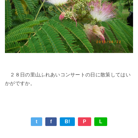
２８日の里山ふれあいコンサートの日に散策してはい
かがですか。
t
f
B!
P
L