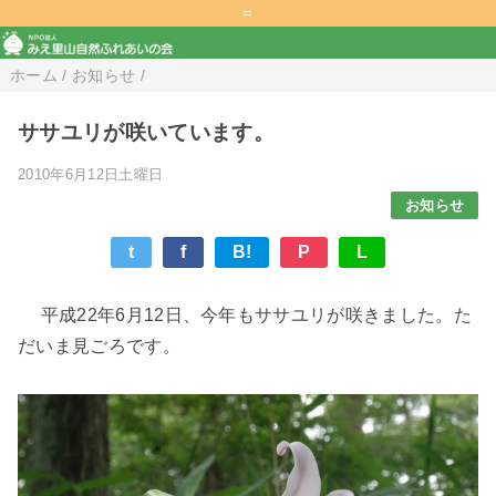
=
ホーム
/
お知らせ
/
ササユリが咲いています。
2010年6月12日土曜日
お知らせ
t
f
B!
P
L
平成22年6月12日、今年もササユリが咲きました。た
だいま見ごろです。