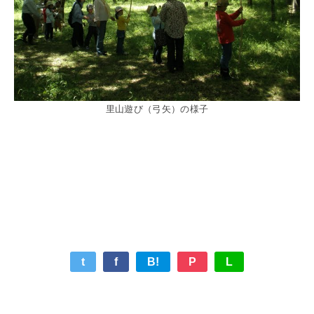
里山遊び（弓矢）の様子
t
f
B!
P
L