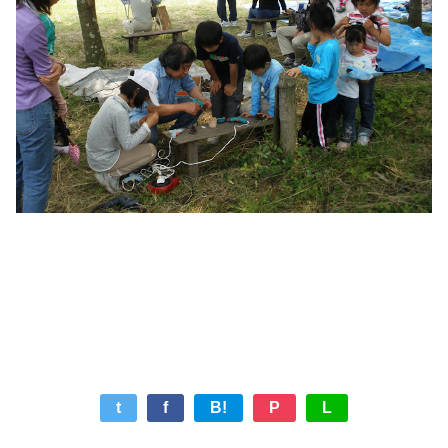
t
f
B!
P
L